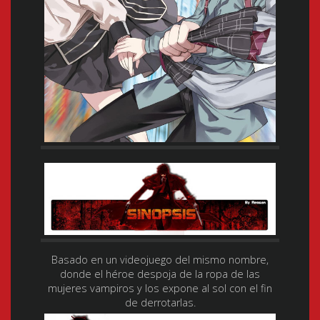
Basado en un videojuego del mismo nombre,
donde el héroe despoja de la ropa de las
mujeres vampiros y los expone al sol con el fin
de derrotarlas.