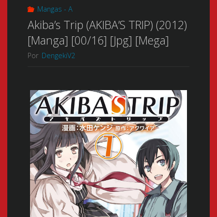
Mangas - A
Akiba’s Trip (AKIBA’S TRIP) (2012)
[Manga] [00/16] [Jpg] [Mega]
Por
DengekiV2