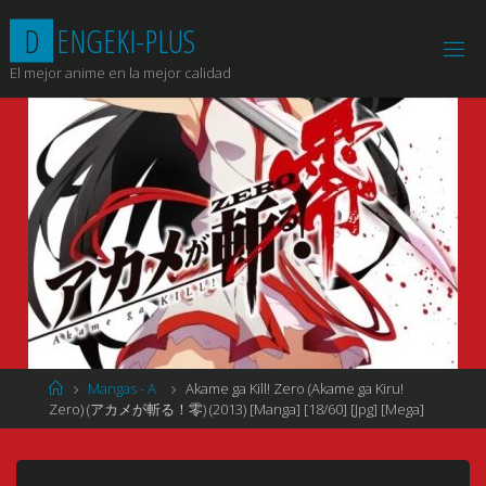
Saltar
D
E
N
G
E
K
I
-
P
L
U
S
al
contenido
El mejor anime en la mejor calidad
Página
Mangas - A
Akame ga Kill! Zero (Akame ga Kiru!
de
Zero) (アカメが斬る！零) (2013) [Manga] [18/60] [Jpg] [Mega]
Inicio