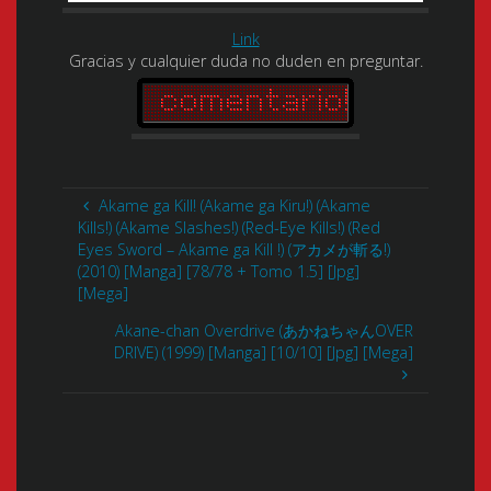
Link
Gracias y cualquier duda no duden en preguntar.
Akame ga Kill! (Akame ga Kiru!) (Akame
Kills!) (Akame Slashes!) (Red-Eye Kills!) (Red
Eyes Sword – Akame ga Kill !) (アカメが斬る!)
(2010) [Manga] [78/78 + Tomo 1.5] [Jpg]
[Mega]
Akane-chan Overdrive (あかねちゃんOVER
DRIVE) (1999) [Manga] [10/10] [Jpg] [Mega]