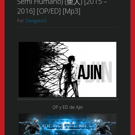
Semi Humano) (亜人) [2015 –
2016] [OP/ED] [Mp3]
Por
DengekiV2
OP y ED de Ajin