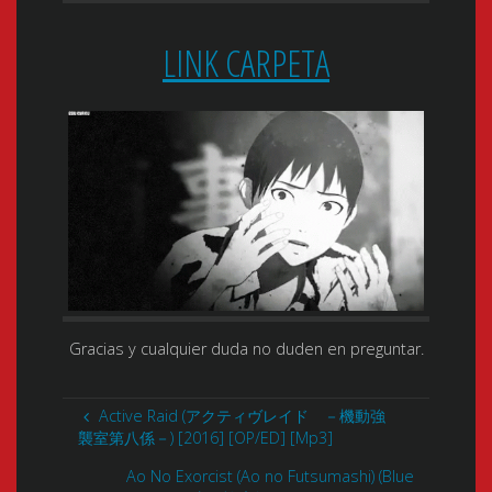
LINK CARPETA
Gracias y cualquier duda no duden en preguntar.
Active Raid (アクティヴレイド －機動強
襲室第八係－) [2016] [OP/ED] [Mp3]
Ao No Exorcist (Ao no Futsumashi) (Blue