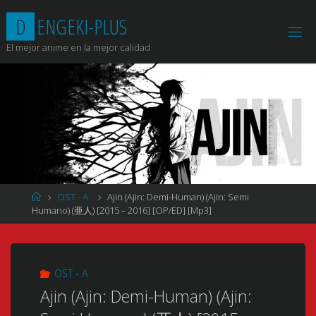
Saltar
D
E
N
G
E
K
I
-
P
L
U
S
al
contenido
El mejor anime en la mejor calidad
Página
OST - A
Ajin (Ajin: Demi-Human) (Ajin: Semi
de
Humano) (亜人) [2015 – 2016] [OP/ED] [Mp3]
Inicio
OST - A
Ajin (Ajin: Demi-Human) (Ajin: