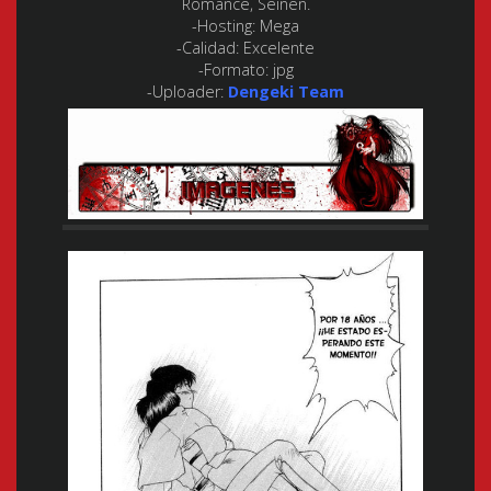
Romance, Seinen.
-Hosting:
Mega
-Calidad:
Excelente
-Formato:
jpg
-Uploader:
Dengeki Team