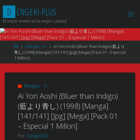
Saltar
D
E
N
G
E
K
I
-
P
L
U
S
al
contenido
El mejor anime en la mejor calidad
Página
Mangas - A
Ai Yori Aoshi (Bluer than Indigo) (藍より
de
青し) (1998) [Manga] [141/141] [Jpg] [Mega] [Pack 01 – Especial
Inicio
1 Millon]
Mangas - A
Ai Yori Aoshi (Bluer than Indigo)
(藍より青し) (1998) [Manga]
[141/141] [Jpg] [Mega] [Pack 01
– Especial 1 Millon]
Por
DengekiV2