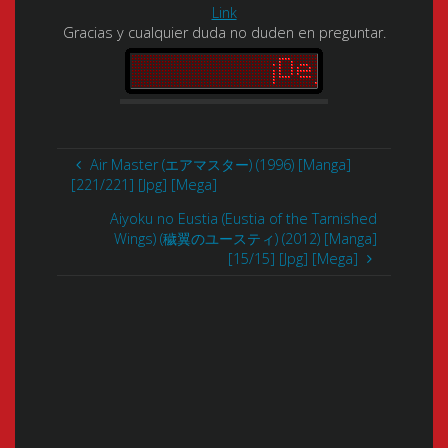
Link
Gracias y cualquier duda no duden en preguntar.
Air Master (エアマスター) (1996) [Manga]
[221/221] [Jpg] [Mega]
Aiyoku no Eustia (Eustia of the Tarnished
Wings) (穢翼のユースティ) (2012) [Manga]
[15/15] [Jpg] [Mega]