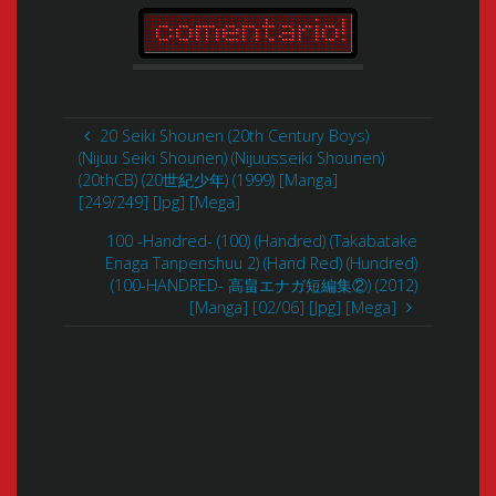
20 Seiki Shounen (20th Century Boys)
(Nijuu Seiki Shounen) (Nijuusseiki Shounen)
(20thCB) (20世紀少年) (1999) [Manga]
[249/249] [Jpg] [Mega]
100 -Handred- (100) (Handred) (Takabatake
Enaga Tanpenshuu 2) (Hand Red) (Hundred)
(100-HANDRED- 高畠エナガ短編集②) (2012)
[Manga] [02/06] [Jpg] [Mega]