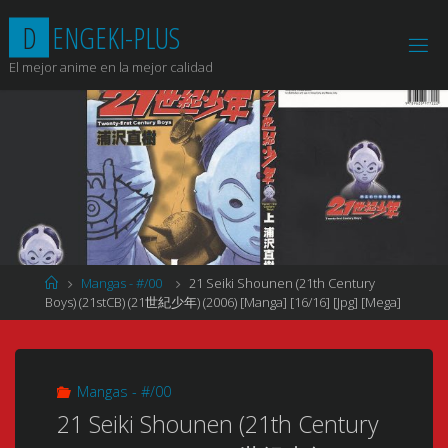
Saltar
D
E
N
G
E
K
I
-
P
L
U
S
al
contenido
El mejor anime en la mejor calidad
Página
Mangas - #/00
21 Seiki Shounen (21th Century
de
Boys) (21stCB) (21世紀少年) (2006) [Manga] [16/16] [Jpg] [Mega]
Inicio
Mangas - #/00
21 Seiki Shounen (21th Century