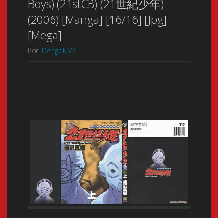
Boys) (21stCB) (21世紀少年)
(2006) [Manga] [16/16] [Jpg]
[Mega]
Por
DengekiV2