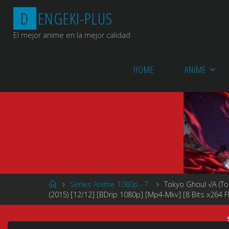
Saltar
D
E
N
G
E
K
I
-
P
L
U
S
al
contenido
El mejor anime en la mejor calidad
HOME
ANIME
Página
Series Anime 1080p - T
Tokyo Ghoul √A (T
de
(2015) [12/12] [BDrip 1080p] [Mp4-Mkv] [8 Bits x264 
Inicio