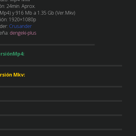
ón:
24min. Aprox.
Mp4) y 916 Mb a 1.35 Gb (Ver.Mkv)
ión:
1920×1080p
der:
Crusander
eña:
dengeki-plus
rsiónMp4:
rsión Mkv: