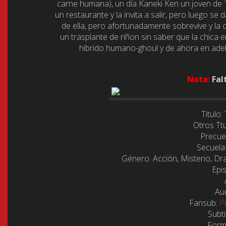
carne humana), un día Kaneki Ken un joven de 
un restaurante y la invita a salir, pero luego se
de ella, pero afortunadamente sobrevive y la 
un trasplante de riñon sin saber que la chica 
híbrido humano-ghoul y de ahora en ade
Nota:
Fal
Titulo:
Otros Tt
Precue
Secuela
Género:
Acción, Misterio, Dr
Epi
Au
Fansub:
P
Subti
Form