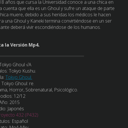
18 años que cursa la Universidad conoce a una chica en
 da cuenta que ella es un Ghoul y sufre un ataque de parte
chica muere, debido a sus heridas los médicos le hacen
era una Ghoul y Kaneki termina convirtiéndose en un ser
lante deberá vivir escondiéndose de los humanos.
ta la Versión Mp4.
Tokyo Ghoul √A
ulos:
Tokyo Kushu.
la:
Tokyo Ghoul.
:
Tokyo Ghoul: re.
ama, Horror, Sobrenatural, Psicológico.
sodios:
12/12
Año:
2015
dio:
Japonés
royecto 432 (P432)
tulos:
Español
ato: Mp4-Mkv