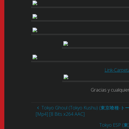
Link-Carpet
Gracias y cualquie
Tokyo Ghoul (Tokyo Kushu) (東京喰種-トーキ
[Mp4] [8 Bits x264 AAC]
Tokyo ESP (東京