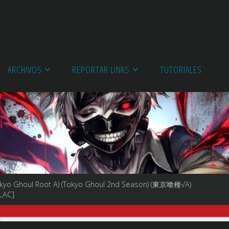
ARCHIVOS
REPORTAR LINKS
TUTORIALES
okyo Ghoul Root A) (Tokyo Ghoul 2nd Season) (東京喰種√A)
FLAC]