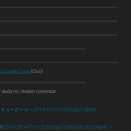
a Google Drive
(Ouo)
r duda no olviden comentar.
ョーグール-) (2014) [12/12] [BDrip] [1080p]
ESP) (2014) [12/12] [BDrip] [1080p] [8 Bits] [Mp4]