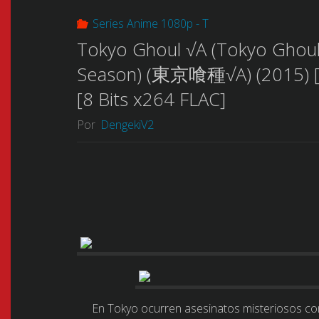
Series Anime 1080p - T
Tokyo Ghoul √A (Tokyo Ghoul
Season) (東京喰種√A) (2015) [1
[8 Bits x264 FLAC]
Por
DengekiV2
En Tokyo ocurren asesinatos misteriosos c