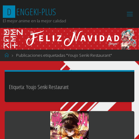
Saltar
D
E
N
G
E
K
I
-
P
L
U
S
al
contenido
El mejor anime en la mejor calidad
Página
Publicaciones etiquetadas "Youjo Senki Restaurant"
de
Inicio
Etiqueta:
Youjo Senki Restaurant