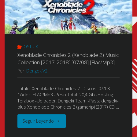
OST - X
Xenoblade Chronicles 2 (Xenoblade 2) Music
Collection [2017-2018] [07/08] [Flac/Mp3]
Por
DengekiV2
-Titulo: Xenoblade Chronicles 2 -Discos: 07/08 -
Códec: FLAC/Mp3 -Peso Total: 20,4 Gb -Hosting:
Terabox -Uploader: Dengeki Team -Pass: dengeki-
plus Xenoblade Chronicles 2 (gamerip) (2017) CD …
"Xenoblade
Seguir Leyendo
Chronicles