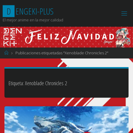
Saltar
D
E
N
G
E
K
I
-
P
L
U
S
al
contenido
El mejor anime en la mejor calidad
Página
Publicaciones etiquetadas "Xenoblade Chronicles 2"
de
Inicio
Etiqueta:
Xenoblade Chronicles 2