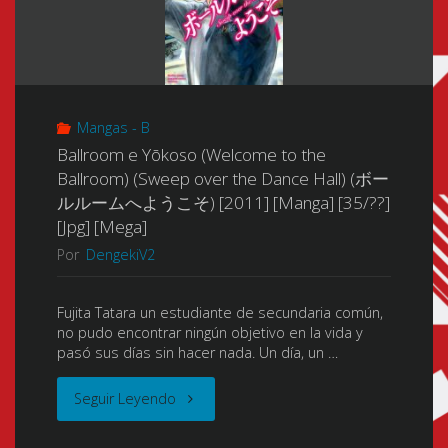
Mangas - B
Ballroom e Yōkoso (Welcome to the
Ballroom) (Sweep over the Dance Hall) (ボー
ルルームへようこそ) [2011] [Manga] [35/??]
[Jpg] [Mega]
Por
DengekiV2
Fujita Tatara un estudiante de secundaria común,
no pudo encontrar ningún objetivo en la vida y
pasó sus días sin hacer nada. Un día, un …
"Ballroom
Seguir Leyendo
e