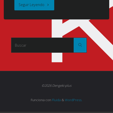
"Sora
Seguir Leyendo
Yori
Mo
Tooi
Buscar:
Buscar
Basho
(A
Place
Further
©2026 Dengeki-plus
than
Funciona con
Fluida
&
WordPress.
the
Universe)