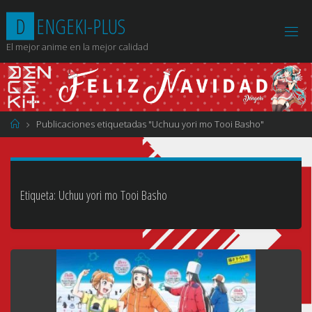
Saltar
D
E
N
G
E
K
I
-
P
L
U
S
al
contenido
El mejor anime en la mejor calidad
Página
Publicaciones etiquetadas "Uchuu yori mo Tooi Basho"
de
Inicio
Etiqueta:
Uchuu yori mo Tooi Basho