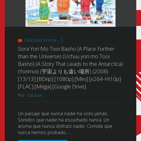
Películas Anime - S
Sora Yori Mo Tooi Basho (A Place Further
than the Universe) (Uchuu yori mo Tooi
Basho) (A Story That Leads to the Antarctica)
(Yorimoi) (宇宙よりも遠い場所) (2008)
[13/13] [BDrip] [1080p] [Mkv] [x264-Hi10p]
[FLAC] [Mega] [Google Drive]
Por
Valdow
Un paisaje que nunca nadie ha visto jamás.
Sonidos que nadie ha escuchado nunca. Un
aroma que nunca disfrutó nadie. Comida que
nunca hemos probado. …