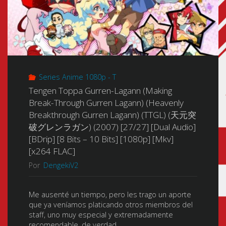
Series Anime 1080p - T
Tengen Toppa Gurren-Lagann (Making
Break-Through Gurren Lagann) (Heavenly
Breakthrough Gurren Lagann) (TTGL) (天元突
破グレンラガン) (2007) [27/27] [Dual Audio]
[BDrip] [8 Bits – 10 Bits] [1080p] [Mkv]
[x264 FLAC]
Por
DengekiV2
Me ausenté un tiempo, pero les trago un aporte
que ya veníamos platicando otros miembros del
staff, uno muy especial y extremadamente
recomendable, de verdad, …