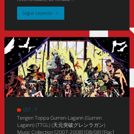
"Tengen
Seguir Leyendo
Toppa
Gurren-
Lagann
(Making
Break-
Through
Gurren
OST - T
Lagann)
Tengen Toppa Gurren-Lagann (Gurren
Lagann) (TTGL) (天元突破グレンラガン)
(Heavenly
Music Collection [2007-2008] [08/08] [Flac]