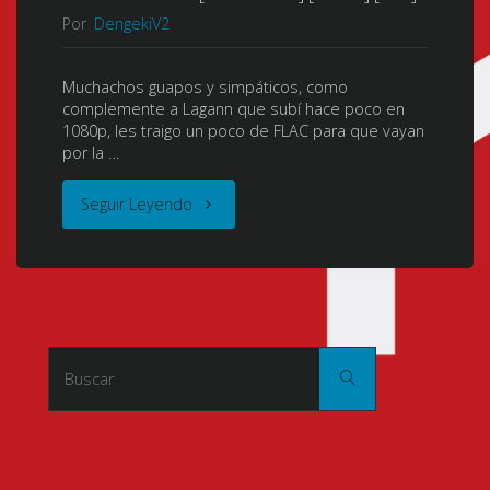
Por
DengekiV2
Breakthrough
Gurren
Muchachos guapos y simpáticos, como
complemente a Lagann que subí hace poco en
Lagann)
1080p, les traigo un poco de FLAC para que vayan
por la …
(TTGL)
"Tengen
Seguir Leyendo
(天
Toppa
元
Gurren-
突
Lagann
破
Buscar:
Buscar
(Gurren
グ
Lagann)
レ
(TTGL)