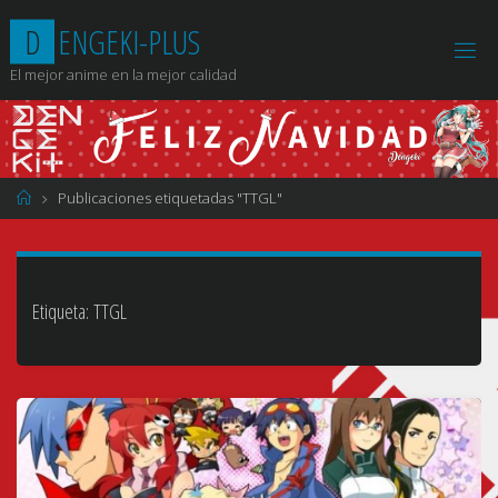
Saltar
D
E
N
G
E
K
I
-
P
L
U
S
al
contenido
El mejor anime en la mejor calidad
Página
Publicaciones etiquetadas "TTGL"
de
Inicio
Etiqueta:
TTGL