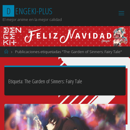
Saltar
D
E
N
G
E
K
I
-
P
L
U
S
al
contenido
El mejor anime en la mejor calidad
Página
Publicaciones etiquetadas "The Garden of Sinners: Fairy Tale"
de
Inicio
Etiqueta:
The Garden of Sinners: Fairy Tale