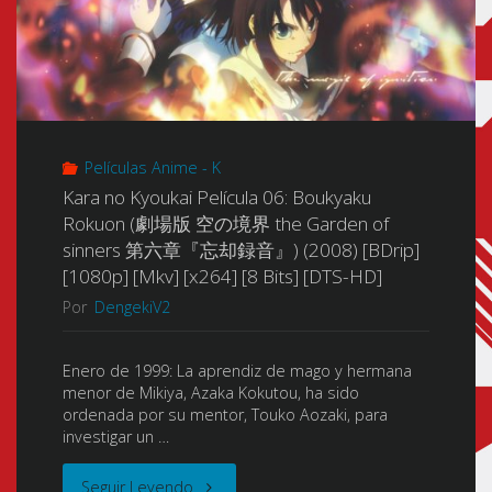
Películas Anime - K
Kara no Kyoukai Película 06: Boukyaku
Rokuon (劇場版 空の境界 the Garden of
sinners 第六章『忘却録音』) (2008) [BDrip]
[1080p] [Mkv] [x264] [8 Bits] [DTS-HD]
Por
DengekiV2
Enero de 1999: La aprendiz de mago y hermana
menor de Mikiya, Azaka Kokutou, ha sido
ordenada por su mentor, Touko Aozaki, para
investigar un …
"Kara
Seguir Leyendo