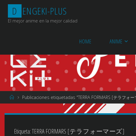
Saltar
D
E
N
G
E
K
I
-
P
L
U
S
al
contenido
El mejor anime en la mejor calidad
HOME
ANIME
Página
Publicaciones etiquetadas "TERRA FORMARS [テラフォ
de
Inicio
Etiqueta:
TERRA FORMARS [テラフォーマーズ]