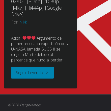
02/02] [BDrip] [1080p]
[Mkv] [Hi444p] [Google
Drive]
Por
Nikki
Adolf
Argumento del
primer arco Una expedición de la
U-NASA llamada BUGS II se
dirige a Marte debido al
percance que hubo al perder …
"Terra
Seguir Leyendo
Formars
(TERRA
©2026 Dengeki-plus
FORMARS