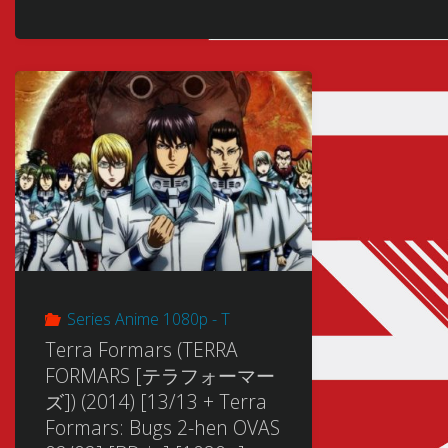
Series Anime 1080p - T
Terra Formars (TERRA
FORMARS [テラフォーマー
ズ]) (2014) [13/13 + Terra
Formars: Bugs 2-hen OVAS