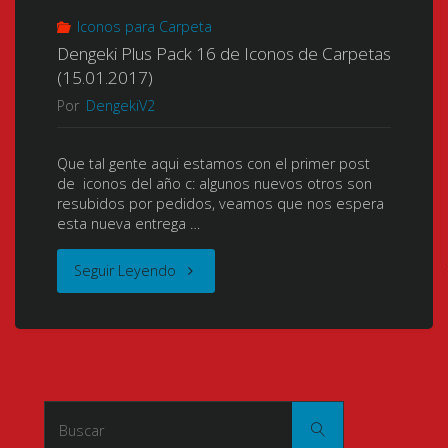
Lagann
Iconos para Carpeta
–
Dengeki Plus Pack 16 de Iconos de Carpetas
(Gurren
10
(15.01.2017)
Por
DengekiV2
Lagann)
Bits]
(TTGL)
[1080p]
Que tal gente aqui estamos con el primer post
de iconos del año c: algunos nuevos otros son
(天
resubidos por pedidos, veamos que nos espera
[Mkv]
esta nueva entrega …
元
[x264
"Dengeki
Seguir Leyendo
突
FLAC]"
Plus
破
Pack
グ
16
Buscar:
レ
Buscar
de