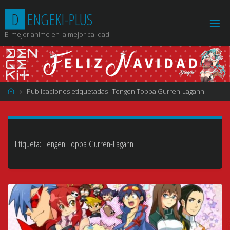
Saltar
D
E
N
G
E
K
I
-
P
L
U
S
al
contenido
El mejor anime en la mejor calidad
Página
Publicaciones etiquetadas "Tengen Toppa Gurren-Lagann"
de
Inicio
Etiqueta:
Tengen Toppa Gurren-Lagann