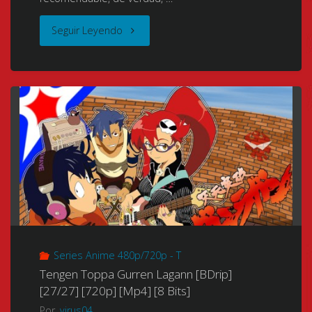
"Tengen
Seguir Leyendo
Toppa
Gurren-
Lagann
(Making
Break-
Through
Gurren
Series Anime 480p/720p - T
Lagann)
Tengen Toppa Gurren Lagann [BDrip]
[27/27] [720p] [Mp4] [8 Bits]
(Heavenly
Por
virus04