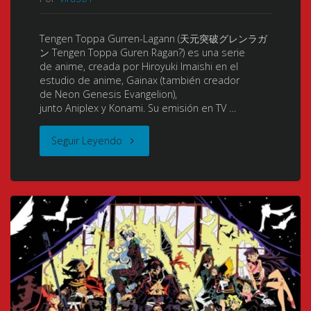
Breakthrough
Tengen Toppa Gurren-Lagann (天元突破グレンラガ
Gurren
ン Tengen Toppa Guren Ragan?) es una serie
de anime, creada por Hiroyuki Imaishi en el
Lagann)
estudio de anime, Gainax (también creador
de Neon Genesis Evangelion),
(TTGL)
junto Aniplex y Konami. Su emisión en TV …
(天
"Tengen
Seguir Leyendo
元
Toppa
突
Gurren
破
Lagann
グ
[BDrip]
レ
[27/27]