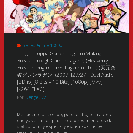
Series Anime 1080p - T
Tengen Toppa Gurren-Lagann (Making
Break-Through Gurren Lagann) (Heavenly
Breakthrough Gurren Lagann) (TTGL) (天元突
破グレンラガン) (2007) [27/27] [Dual Audio]
[BDrip] [8 Bits – 10 Bits] [1080p] [Mkv]
[x264 FLAC]
Por
DengekiV2
Me ausenté un tiempo, pero les trago un aporte
que ya veníamos platicando otros miembros del
staff, uno muy especial y extremadamente
recomendable, de verdad, …