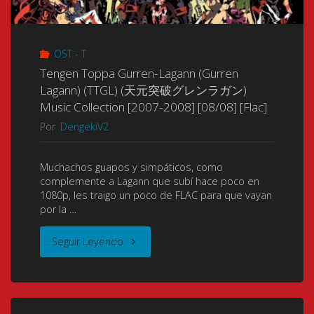
ン
[720p]
ラ
[Mp4]
OST - T
ガ
[8
Tengen Toppa Gurren-Lagann (Gurren
Lagann) (TTGL) (天元突破グレンラガン)
ン)
Bits]"
Music Collection [2007-2008] [08/08] [Flac]
(2007)
Por
DengekiV2
[27/27]
Muchachos guapos y simpáticos, como
complemente a Lagann que subí hace poco en
[Dual
1080p, les traigo un poco de FLAC para que vayan
por la …
Audio]
"Tengen
Seguir Leyendo
[BDrip]
Toppa
[8
Gurren-
Bits