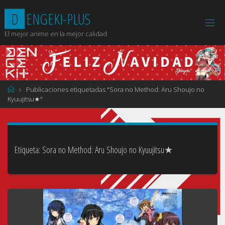
Saltar
D
E
N
G
E
K
I
-
P
L
U
S
al
contenido
El mejor anime en la mejor calidad
Página
Publicaciones etiquetadas "Sora no Method: Aru Shoujo no
de
Kyuujitsu★"
Inicio
Etiqueta:
Sora no Method: Aru Shoujo no Kyuujitsu★