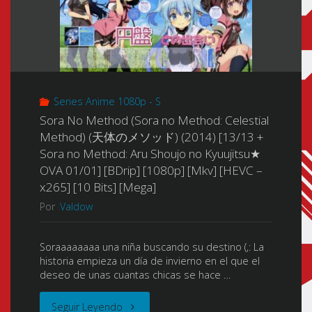
Series Anime 1080p - S
Sora No Method (Sora no Method: Celestial
Method) (天体のメソッド) (2014) [13/13 +
Sora no Method: Aru Shoujo no Kyuujitsu★
OVA 01/01] [BDrip] [1080p] [Mkv] [HEVC –
x265] [10 Bits] [Mega]
Por
Valdow
Soraaaaaaaa una niña buscando su destino (,: La
historia empieza un día de invierno en el que el
deseo de unas cuantas chicas se hace …
"Sora
Seguir Leyendo