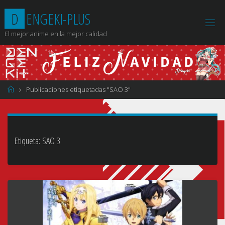
Saltar
D
E
N
G
E
K
I
-
P
L
U
S
al
contenido
El mejor anime en la mejor calidad
Página
Publicaciones etiquetadas "SAO 3"
de
Inicio
Etiqueta:
SAO 3