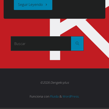
"Sword
Seguir Leyendo
Art
Online:
Alicization
Buscar:
Buscar
(Sword
Art
Online
III)
©2026 Dengeki-plus
(SAO
Funciona con
Fluida
&
WordPress.
3)
(ソ