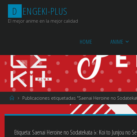
Saltar
D
E
N
G
E
K
I
-
P
L
U
S
al
contenido
El mejor anime en la mejor calidad
HOME
ANIME
Página
Publicaciones etiquetadas "Saenai Heroine no Sodatekata 
de
Inicio
Etiqueta:
Saenai Heroine no Sodatekata ♭: Koi to Junjou no Ser