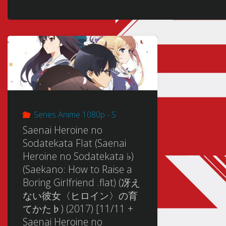
Series Anime 1080p - S
Saenai Heroine no
Sodatekata Flat (Saenai
Heroine no Sodatekata ♭)
(Saekano: How to Raise a
Boring Girlfriend .flat) (冴え
ない彼女〈ヒロイン〉の育
てかた♭) (2017) [11/11 +
Saenai Heroine no