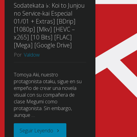
Sodatekata ♭: Koi to Junjou
no Service-kai Especial
01/01 + Extras] [BDrip]
[1080p] [Mkv] [HEVC –
x265] [10 Bits] [FLAC]
[Mega] [Google Drive]
Por
Valdow
Tomoya Aki, nuestro
protagonista otaku, sigue en su
empeño de crear una novela
visual con su compañera de
clase Megumi como
protagonista. Sin embargo,
aunque …
"Saenai
Seguir Leyendo