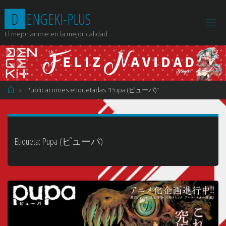
Saltar
D
E
N
G
E
K
I
-
P
L
U
S
al
contenido
El mejor anime en la mejor calidad
Página
Publicaciones etiquetadas "Pupa (ピューパ)"
de
Inicio
Etiqueta:
Pupa (ピューパ)