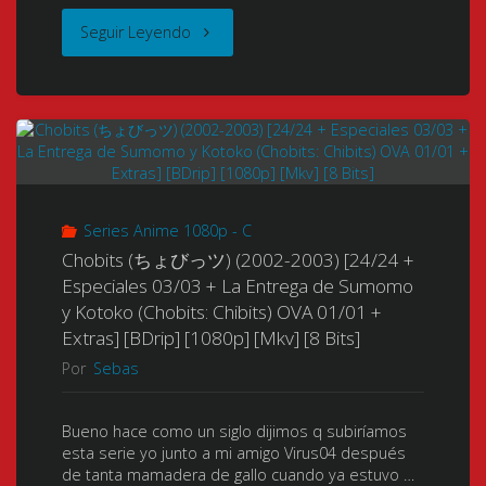
[HEVC
Rip]
"Code
Seguir Leyendo
[26/26
Ma444pp
[1080p]
Breaker
+
10
[Mkv]
(2012)
OP-
Bits]
[Mega]
[13/13
ED]
[Google
[Google
+
Series Anime 1080p - C
[BDrip]
Drive]
Drive]"
Chobits (ちょびっツ) (2002-2003) [24/24 +
OP-
[1080p]
[Especial
Especiales 03/03 + La Entrega de Sumomo
y Kotoko (Chobits: Chibits) OVA 01/01 +
ED]
[Mkv]
1
Extras] [BDrip] [1080p] [Mkv] [8 Bits]
[OVAS
Por
Sebas
[8
Millon]"
00/03]
Bits]
Bueno hace como un siglo dijimos q subiríamos
[BDrip]
esta serie yo junto a mi amigo Virus04 después
[x264]
de tanta mamadera de gallo cuando ya estuvo …