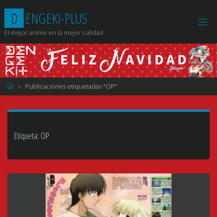
Saltar
D
E
N
G
E
K
I
-
P
L
U
S
al
contenido
El mejor anime en la mejor calidad
Página
Publicaciones etiquetadas "OP"
de
Inicio
Etiqueta:
OP