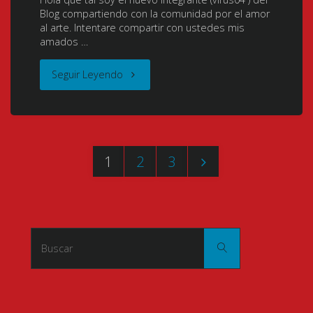
Especiales
Blog compartiendo con la comunidad por el amor
al arte. Intentare compartir con ustedes mis
amados …
03/03
+
"Nazo
Seguir Leyendo
La
No
Entrega
Kanojo
1
2
3
de
X
Paginación
Sumomo
(Nazo
de
y
no
Buscar:
Buscar
Kotoko
entradas
Kanojo
(Chobits:
X:
Chibits)