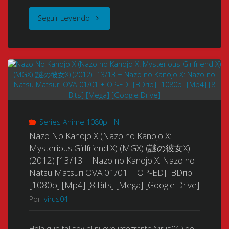
[720p-
[Google
"Chobits
Seguir Leyendo
1080p]
Drive]"
(ち
[Mkv]
ょ
[10
び
Bits
っ
–
Series Anime 1080p - N
ツ)
Nazo No Kanojo X (Nazo no Kanojo X:
8
Mysterious Girlfriend X) (MGX) (謎の彼女X)
(2002-
Bits]"
(2012) [13/13 + Nazo no Kanojo X: Nazo no
2003)
Natsu Matsuri OVA 01/01 + OP-ED] [BDrip]
[1080p] [Mp4] [8 Bits] [Mega] [Google Drive]
[24/24
Por
virus04
+
Hola que tal soy el nuevo integrante (virus04 ) del