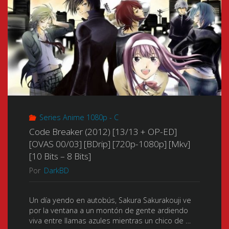
星
+
Wing:
矢
Especiales
Endless
THE
06/06
Waltz
LOST
+
Special
CANVAS
OP-
Edition
Series Anime 1080p - C
冥
ED]
[01/01
Code Breaker (2012) [13/13 + OP-ED]
王
[BD-
[OVAS 00/03] [BDrip] [720p-1080p] [Mkv]
+
[10 Bits – 8 Bits]
神
Rip]
Por
DarkBD
OP-
話)
[1080p]
ED]
Un día yendo en autobús, Sakura Sakurakouji ve
(2009-
[Mkv]
por la ventana a un montón de gente ardiendo
[BD-
viva entre llamas azules mientras un chico de …
2011)