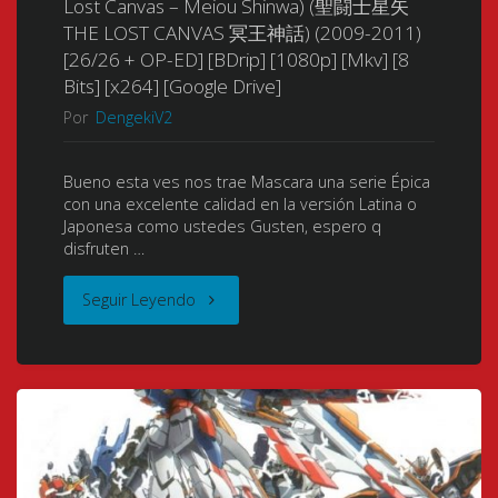
Lost Canvas – Meiou Shinwa) (聖闘士星矢
no
THE LOST CANVAS 冥王神話) (2009-2011)
Bits]
[26/26 + OP-ED] [BDrip] [1080p] [Mkv] [8
Kenbu)
Bits] [x264] [Google Drive]
[10
(Bladedance
Por
DengekiV2
Bits]
of
Bueno esta ves nos trae Mascara una serie Épica
[Mega]
Elementalers)
con una excelente calidad en la versión Latina o
Japonesa como ustedes Gusten, espero q
[Google
disfruten …
(精
Drive]"
"Saint
霊
Seguir Leyendo
Seiya
使
Lost
い
Canvas
の
(Saint
剣