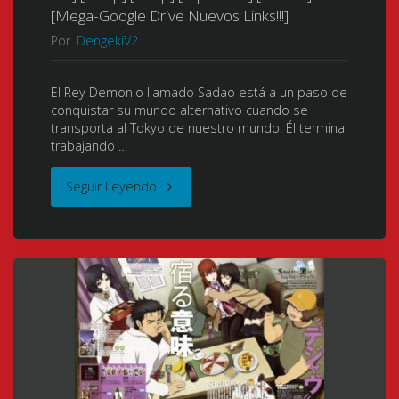
フ
[Mega-Google Drive Nuevos Links!!!]
+
Por
DengekiV2
ォ
Extras]
ー
El Rey Demonio llamado Sadao está a un paso de
conquistar su mundo alternativo cuando se
[DVDrip]
ス)
transporta al Tokyo de nuestro mundo. Él termina
trabajando …
[720p]
[2019]
"Hataraku
Seguir Leyendo
[Mkv]
[12/12
Maou-
[8
+
sama!
Bits]"
Extras]
(The
[BDrip]
Devil
[1080p]
is
[Mkv]