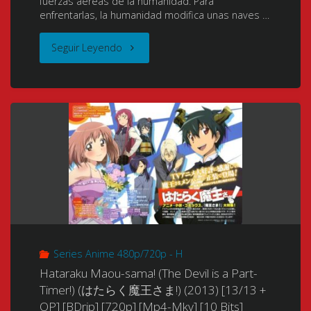
fuerzas aéreas de la humanidad. Para
+
enfrentarlas, la humanidad modifica unas naves …
La
"Girly
Seguir Leyendo
Entrega
Air
de
Force
Sumomo
(ガ
y
ー
Kotoko
リ
(Chobits:
ー・
Chibits)
Series Anime 480p/720p - H
エ
Hataraku Maou-sama! (The Devil is a Part-
OVA
ア
Timer!) (はたらく魔王さま!) (2013) [13/13 +
OP] [BDrip] [720p] [Mp4-Mkv] [10 Bits]
01/01