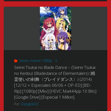
ま!)
(2011-
(2013)
2012)
[13/13
[24/24
+
+
OP]
Steins;Gate:
[BDrip]
Series Anime 1080p - S
Oukoubakko
[720p]
Seirei Tsukai no Blade Dance – (Seirei Tsukai
no
no Kenbu) (Bladedance of Elementalers) (精
[Mp4-
霊使いの剣舞〈ブレイドダンス〉) (2014)
Poriomania
[12/12 + Especiales 06/06 + OP-ED] [BD-
Mkv]
Rip] [1080p] [Mkv] [HEVC Ma444pp 10 Bits]
OVA
[10
[Google Drive] [Especial 1 Millon]
01/01
Por
DengekiV2
Bits]