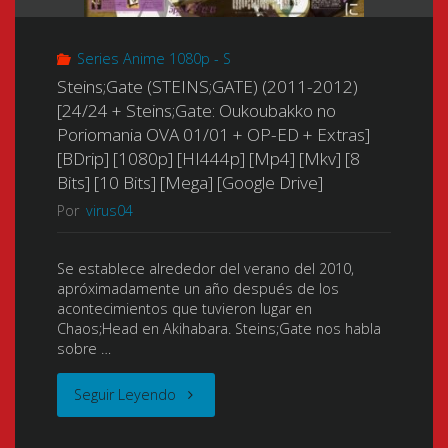
a
[x264]
Series Anime 1080p - S
Part-
[AVC]
Steins;Gate (STEINS;GATE) (2011-2012)
Timer!)
[24/24 + Steins;Gate: Oukoubakko no
[8
Poriomania OVA 01/01 + OP-ED + Extras]
(は
[BDrip] [1080p] [HI444p] [Mp4] [Mkv] [8
Bits]
Bits] [10 Bits] [Mega] [Google Drive]
た
[FLAC]"
Por
virus04
ら
Se establece alrededor del verano del 2010,
く
apróximadamente un año después de los
acontecimientos que tuvieron lugar en
魔
Chaos;Head en Akihabara. Steins;Gate nos habla
sobre …
王
"Steins;Gate
Seguir Leyendo
さ
(STEINS;GATE)