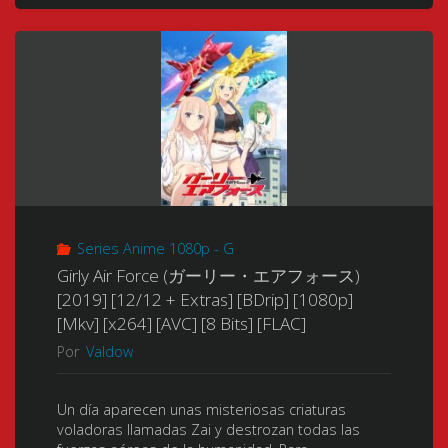
ょ
び
っ
ツ)
(2002-
Series Anime 1080p - G
2003)
Girly Air Force (ガーリー・エアフォース)
[24/24
[2019] [12/12 + Extras] [BDrip] [1080p]
[Mkv] [x264] [AVC] [8 Bits] [FLAC]
+
Por
Valdow
Especiales
Un día aparecen unas misteriosas criaturas
03/03
voladoras llamadas Zai y destrozan todas las