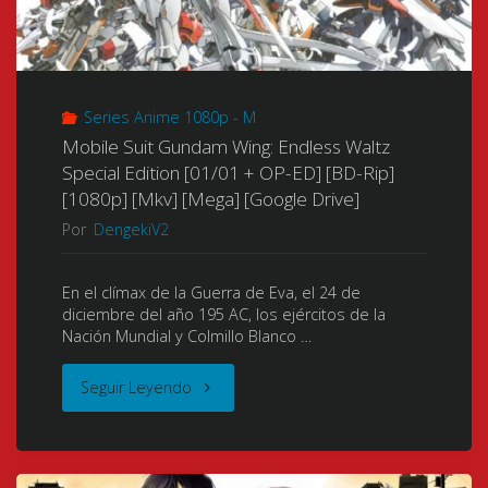
Seiya:
舞
The
〈ブ
Series Anime 1080p - M
Lost
レ
Mobile Suit Gundam Wing: Endless Waltz
Special Edition [01/01 + OP-ED] [BD-Rip]
Canvas
イ
[1080p] [Mkv] [Mega] [Google Drive]
–
ド
Por
DengekiV2
Meiou
ダ
En el clímax de la Guerra de Eva, el 24 de
diciembre del año 195 AC, los ejércitos de la
Shinwa)
ン
Nación Mundial y Colmillo Blanco …
(聖
ス〉)
"Mobile
Seguir Leyendo
闘
(2014)
Suit
士
[12/12
Gundam