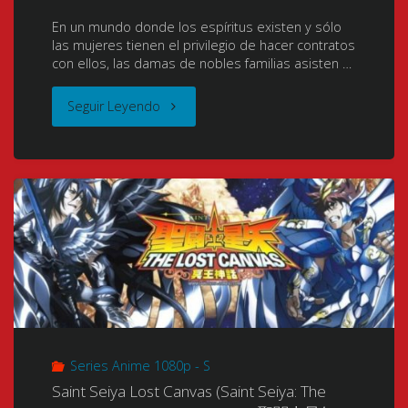
+
[Mega-
En un mundo donde los espíritus existen y sólo
las mujeres tienen el privilegio de hacer contratos
OP-
Google
con ellos, las damas de nobles familias asisten …
ED
Drive
"Seirei
Seguir Leyendo
+
Nuevos
Tsukai
Extras]
Links!!!]"
no
[BDrip]
Blade
[1080p]
Dance
[HI444p]
–
[Mp4]
(Seirei
[Mkv]
Series Anime 1080p - S
Tsukai
Saint Seiya Lost Canvas (Saint Seiya: The
[8