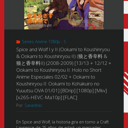
Series Anime 1080p - S
Spice and Wolf I y II (Ookami to Koushinryou
& Ookami to Koushinryou II) (狼と香辛料 &
狼と香辛料II) (2008-2009) [13/13 + 12/12 +
Ookami to Koushinryou II: Holo no Short
Anime Especiales 02/02 + Ookami to
Koushinryou II: Ookami to Kohakuiro no
Yuuutsu OVA 01/01] [BDrip] [1080p] [Mkv]
[x265-HEVC-Ma10p] [FLAC]
Por
Sanedrac
En Spice and Wolf, la historia gira en torno a Craft
Lawrence de 25 años de edad, un mercader