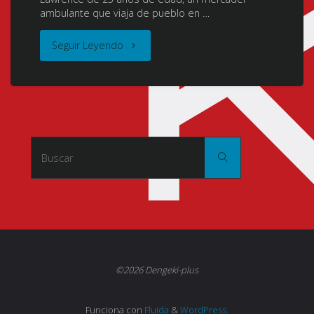
ambulante que viaja de pueblo en …
"Spice
Seguir Leyendo
and
Wolf
I
Buscar:
Buscar
y
II
(Ookami
to
©2026 Dengeki-plus
Koushinryou
Funciona con
Fluida
&
WordPress.