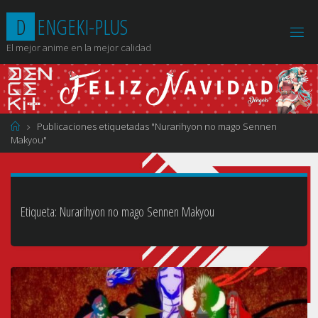
Saltar
D
E
N
G
E
K
I
-
P
L
U
S
al
contenido
El mejor anime en la mejor calidad
Página
Publicaciones etiquetadas "Nurarihyon no mago Sennen
de
Makyou"
Inicio
Etiqueta:
Nurarihyon no mago Sennen Makyou