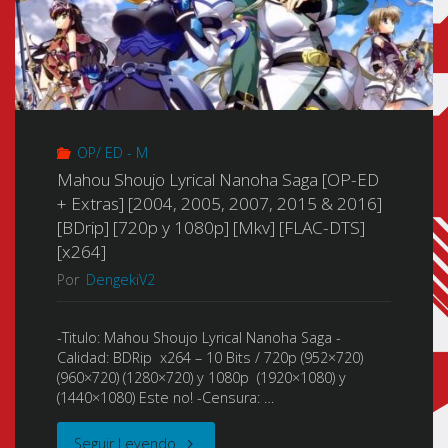
OP/ ED - M
Mahou Shoujo Lyrical Nanoha Saga [OP-ED
+ Extras] [2004, 2005, 2007, 2015 & 2016]
[BDrip] [720p y 1080p] [Mkv] [FLAC-DTS]
[x264]
Por
DengekiV2
-Titulo: Mahou Shoujo Lyrical Nanoha Saga -
Calidad: BDRip x264 – 10 Bits / 720p (952×720)
(960×720) (1280×720) y 1080p (1920×1080) y
(1440×1080) Este no! -Censura: …
"Mahou
Seguir Leyendo