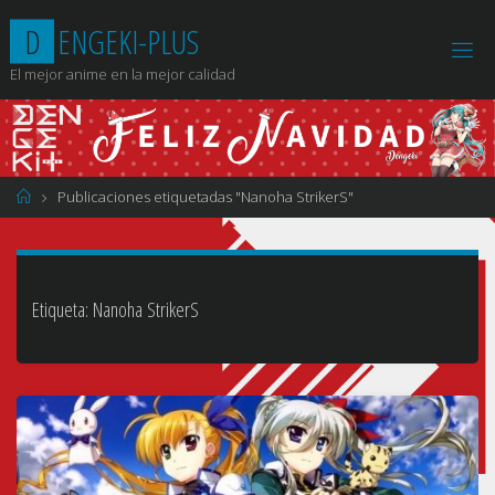
Saltar
D
E
N
G
E
K
I
-
P
L
U
S
al
contenido
El mejor anime en la mejor calidad
Página
Publicaciones etiquetadas "Nanoha StrikerS"
de
Inicio
Etiqueta:
Nanoha StrikerS