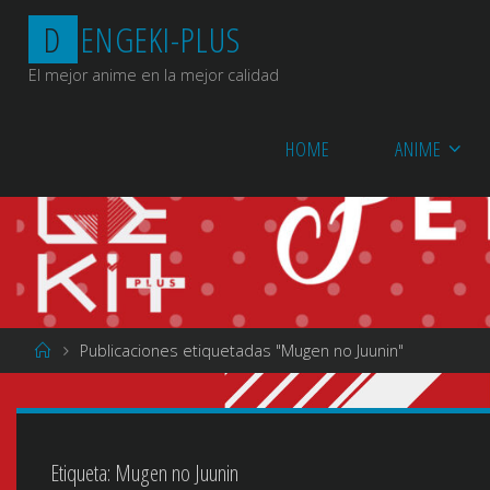
Saltar
D
E
N
G
E
K
I
-
P
L
U
S
al
contenido
El mejor anime en la mejor calidad
HOME
ANIME
Página
Publicaciones etiquetadas "Mugen no Juunin"
de
Inicio
Etiqueta:
Mugen no Juunin