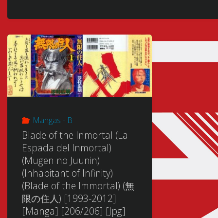
Mangas - B
Blade of the Inmortal (La
Espada del Inmortal)
(Mugen no Juunin)
(Inhabitant of Infinity)
(Blade of the Immortal) (無
限の住人) [1993-2012]
[Manga] [206/206] [Jpg]