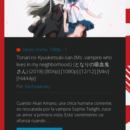
Series Anime 1080p - T
Tonari no Kyuuketsuki-san (Ms. vampire who
lives in my neighborhood.) (となりの吸血鬼
さん) (2018) [BDrip] [1080p] [12/12] [Mkv]
[Hi444p]
Por
Kashywasaky
Cuando Akari Amano, una chica humana corriente,
es rescatada por la vampira Sophie Twilight, nace
un amor a primera vista. Este sentimiento se
afianza cuando …