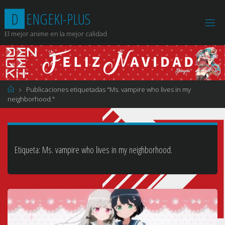
Saltar
D
E
N
G
E
K
I
-
P
L
U
S
al
contenido
El mejor anime en la mejor calidad
Página
Publicaciones etiquetadas "Ms. vampire who lives in my
de
neighborhood."
Inicio
Etiqueta:
Ms. vampire who lives in my neighborhood.