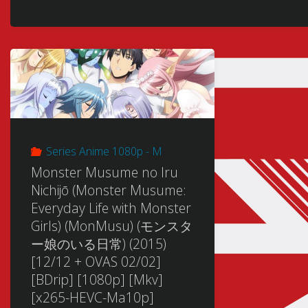
Series Anime 1080p - M
Monster Musume no Iru
Nichijō (Monster Musume:
Everyday Life with Monster
Girls) (MonMusu) (モンスタ
ー娘のいる日常) (2015)
[12/12 + OVAS 02/02]
[BDrip] [1080p] [Mkv]
[x265-HEVC-Ma10p]