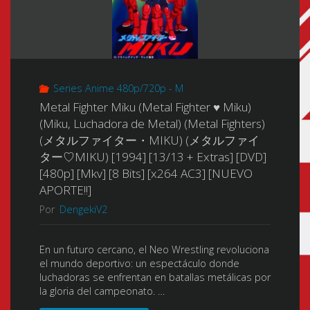
Series Anime 480p/720p - M
Metal Fighter Miku (Metal Fighter ♥ Miku)
(Miku, Luchadora de Metal) (Metal Fighters)
(メタルファイター・MIKU) (メタルファイ
ター♡MIKU) [1994] [13/13 + Extras] [DVD]
[480p] [Mkv] [8 Bits] [x264 AC3] [NUEVO
APORTE!!]
Por
DengekiV2
En un futuro cercano, el Neo Wrestling revoluciona
el mundo deportivo: un espectáculo donde
luchadoras se enfrentan en batallas metálicas por
la gloria del campeonato. …