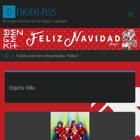
Saltar
D
E
N
G
E
K
I
-
P
L
U
S
al
contenido
El mejor anime en la mejor calidad
Página
Publicaciones etiquetadas "Miku"
de
Inicio
Etiqueta:
Miku