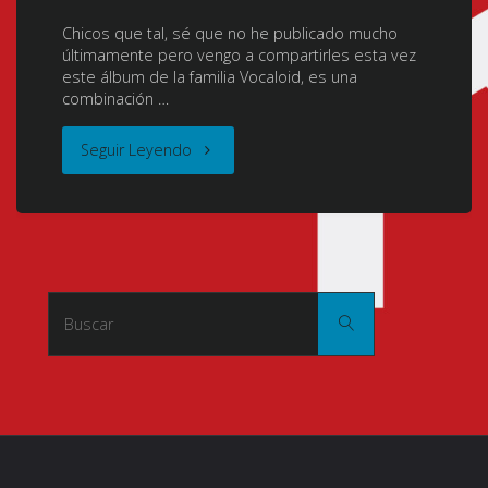
Chicos que tal, sé que no he publicado mucho
(Metal
últimamente pero vengo a compartirles esta vez
este álbum de la familia Vocaloid, es una
Fighters)
combinación …
(メ
"ADULT
Seguir Leyendo
タ
-
ル
MASA
フ
Works
Buscar:
Buscar
ァ
DESIGN-
イ
Vocaloid
タ
[2016]
ー・
[.MP3/320