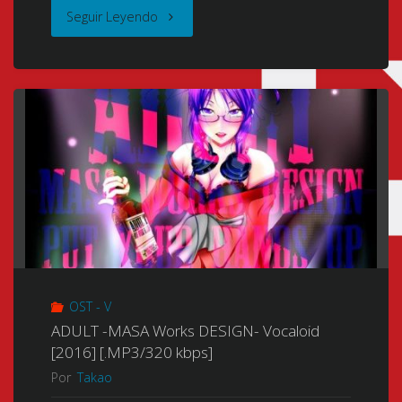
"Metal
Seguir Leyendo
Fighter
Miku
(Metal
Fighter
♥
Miku)
(Miku,
OST - V
Luchadora
ADULT -MASA Works DESIGN- Vocaloid
[2016] [.MP3/320 kbps]
de
Por
Takao
Metal)