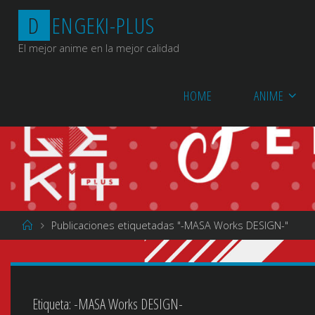
Saltar
D
E
N
G
E
K
I
-
P
L
U
S
al
contenido
El mejor anime en la mejor calidad
HOME
ANIME
Página
Publicaciones etiquetadas "-MASA Works DESIGN-"
de
Inicio
Etiqueta:
-MASA Works DESIGN-