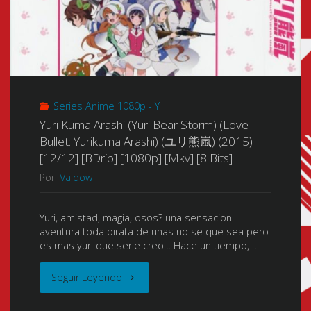
Series Anime 1080p - Y
Yuri Kuma Arashi (Yuri Bear Storm) (Love
Bullet: Yurikuma Arashi) (ユリ熊嵐) (2015)
[12/12] [BDrip] [1080p] [Mkv] [8 Bits]
Por
Valdow
Yuri, amistad, magia, osos? una sensacion
aventura toda pirata de unas no se que sea pero
es mas yuri que serie creo… Hace un tiempo, …
"Yuri
Seguir Leyendo
Kuma