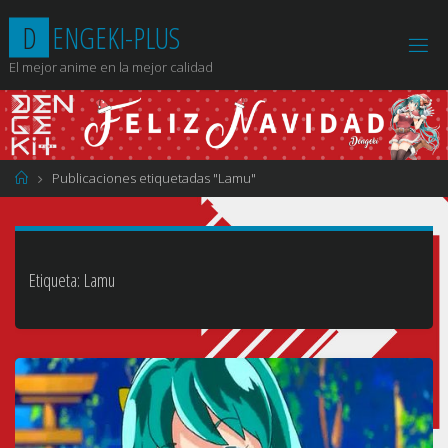
Saltar
D
E
N
G
E
K
I
-
P
L
U
S
al
contenido
El mejor anime en la mejor calidad
Página
Publicaciones etiquetadas "Lamu"
de
Inicio
Etiqueta:
Lamu