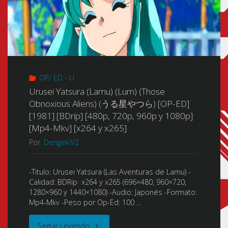
OP/ ED - U
Urusei Yatsura (Lamu) (Lum) (Those
Obnoxious Aliens) (うる星やつら) [OP-ED]
[1981] [BDrip] [480p, 720p, 960p y 1080p]
[Mp4-Mkv] [x264 y x265]
Por
DengekiV2
-Titulo: Urusei Yatsura (Las Aventuras de Lamu) -
Calidad: BDRip x264 y x265 (696×480, 960×720,
1280×960 y 1440×1080) -Audio: Japonés -Formato:
Mp4-Mkv -Peso por Op-Ed: 100 …
"Urusei
Seguir Leyendo