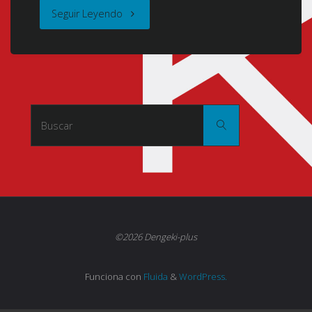
"Kono
Seguir Leyendo
Naka
ni
Hitori,
Buscar:
Buscar
Imouto
ga
Iru!
(こ
©2026 Dengeki-plus
の
Funciona con
Fluida
&
WordPress.
中