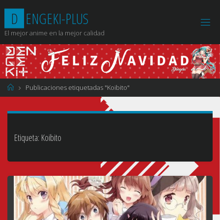
Saltar
D
E
N
G
E
K
I
-
P
L
U
S
al
contenido
El mejor anime en la mejor calidad
Página
Publicaciones etiquetadas "Koibito"
de
Inicio
Etiqueta:
Koibito