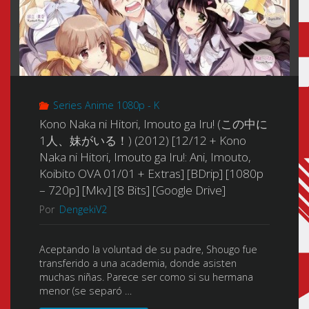
Series Anime 1080p - K
Kono Naka ni Hitori, Imouto ga Iru! (この中に
1人、妹がいる！) (2012) [12/12 + Kono
Naka ni Hitori, Imouto ga Iru!: Ani, Imouto,
Koibito OVA 01/01 + Extras] [BDrip] [1080p
– 720p] [Mkv] [8 Bits] [Google Drive]
Por
DengekiV2
Aceptando la voluntad de su padre, Shougo fue
transferido a una academia, donde asisten
muchas niñas. Parece ser como si su hermana
menor (se separó …