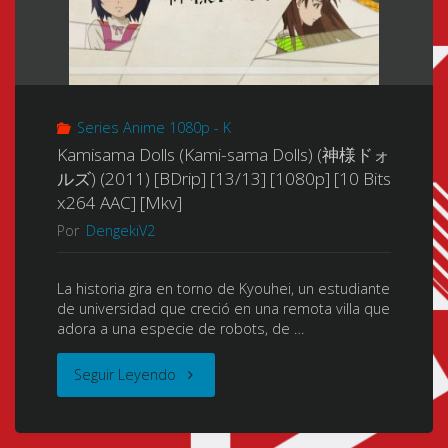
Series Anime 1080p - K
Kamisama Dolls (Kami-sama Dolls) (神様ドォ
ルズ) (2011) [BDrip] [13/13] [1080p] [10 Bits
x264 AAC] [Mkv]
Por
DengekiV2
La historia gira en torno de Kyouhei, un estudiante
de universidad que creció en una remota villa que
adora a una especie de robots, de …
"Kamisama
Seguir Leyendo
Dolls