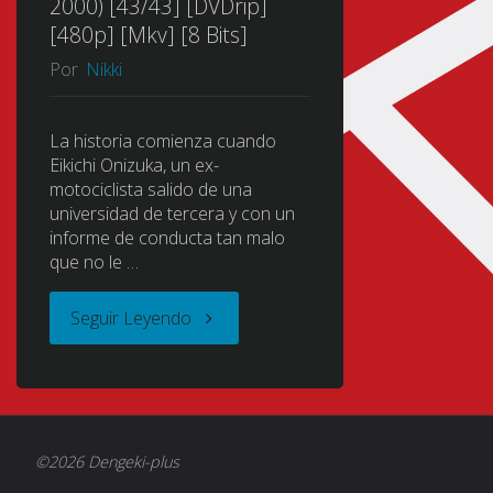
2000) [43/43] [DVDrip]
[480p] [Mkv] [8 Bits]
Por
Nikki
La historia comienza cuando
Eikichi Onizuka, un ex-
motociclista salido de una
universidad de tercera y con un
informe de conducta tan malo
que no le …
"Great
Seguir Leyendo
Teacher
Onizuka
©2026 Dengeki-plus
(GTO)