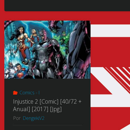
Comics - I
Injustice 2 [Comic] [40/72 +
Anual] [2017] [Jpg]
Por
DengekiV2