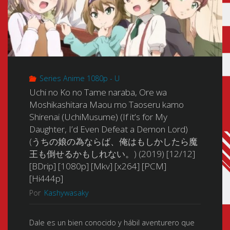
Series Anime 1080p - U
Uchi no Ko no Tame naraba, Ore wa
Moshikashitara Maou mo Taoseru kamo
Shirenai (UchiMusume) (If it’s for My
Daughter, I’d Even Defeat a Demon Lord)
(うちの娘の為ならば、俺はもしかしたら魔
王も倒せるかもしれない。) (2019) [12/12]
[BDrip] [1080p] [Mkv] [x264] [PCM]
[Hi444p]
Por
Kashywasaky
Dale es un bien conocido y hábil aventurero que