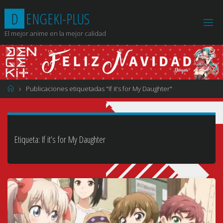
Saltar
D
E
N
G
E
K
I
-
P
L
U
S
al
contenido
El mejor anime en la mejor calidad
Página
Publicaciones etiquetadas "If it’s for My Daughter"
de
Inicio
Etiqueta:
If it’s for My Daughter