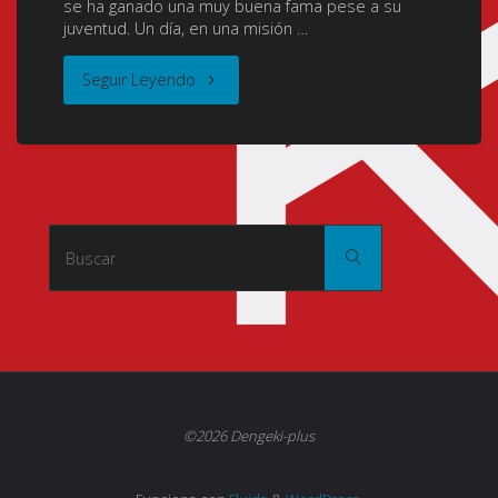
se ha ganado una muy buena fama pese a su
juventud. Un día, en una misión …
"Uchi
Seguir Leyendo
no
Ko
no
Buscar:
Buscar
Tame
naraba,
Ore
wa
©2026 Dengeki-plus
Moshikashitara