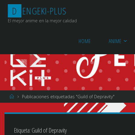
Saltar
D
E
N
G
E
K
I
-
P
L
U
S
al
contenido
El mejor anime en la mejor calidad
HOME
ANIME
Página
Publicaciones etiquetadas "Guild of Depravity"
de
Inicio
Etiqueta:
Guild of Depravity