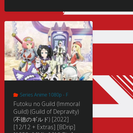
Series Anime 1080p - F
Futoku no Guild (Immoral
Guild) (Guild of Depravity)
(不徳のギルド) [2022]
[12/12 + Extras] [BDrip]