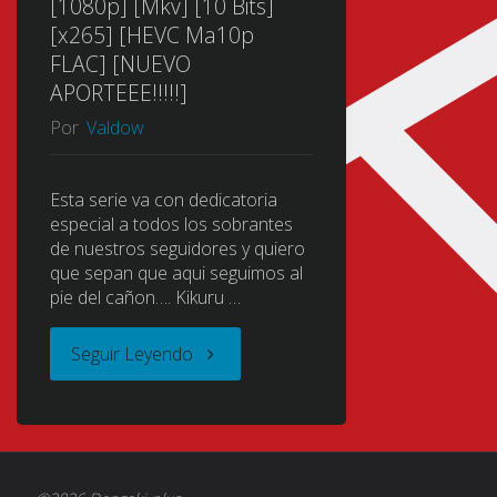
[1080p] [Mkv] [10 Bits]
[x265] [HEVC Ma10p
FLAC] [NUEVO
APORTEEE!!!!!]
Por
Valdow
Esta serie va con dedicatoria
especial a todos los sobrantes
de nuestros seguidores y quiero
que sepan que aqui seguimos al
pie del cañon…. Kikuru …
"Futoku
Seguir Leyendo
no
Guild