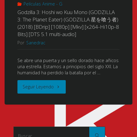
Películas Anime - G
Godzilla 3: Hoshi wo Kuu Mono (GODZILLA
3: The Planet Eater) (GODZILLA 星を喰う者)
(2018) [BDrip] [1080p] [Mkv] [x264-Hi10p-8
Bits] [DTS 5.1 multi-audio]
Por
Sanedrac
Se abre una puerta y un sello dorado hace añicos
una estrella. Estamos a principios del siglo XXI. La
humanidad ha perdido la batalla por el …
"Godzilla
Seguir Leyendo
3:
Hoshi
wo
Buscar:
Buscar