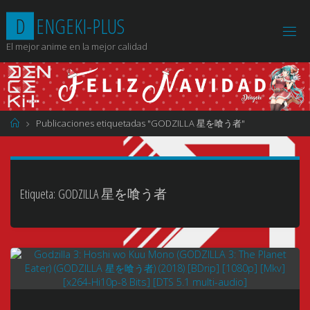
Saltar
D
E
N
G
E
K
I
-
P
L
U
S
al
contenido
El mejor anime en la mejor calidad
Página
Publicaciones etiquetadas "GODZILLA 星を喰う者"
de
Inicio
Etiqueta:
GODZILLA 星を喰う者