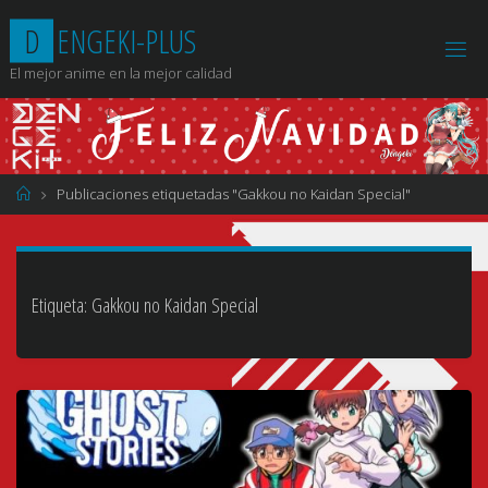
Saltar
D
E
N
G
E
K
I
-
P
L
U
S
al
contenido
El mejor anime en la mejor calidad
Página
Publicaciones etiquetadas "Gakkou no Kaidan Special"
de
Inicio
Etiqueta:
Gakkou no Kaidan Special