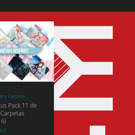
ara Carpeta
lus Pack 11 de
 Carpetas
16)
iV2