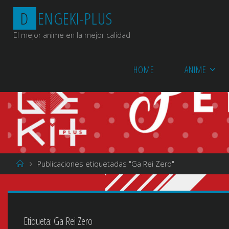
Saltar
D
E
N
G
E
K
I
-
P
L
U
S
al
contenido
El mejor anime en la mejor calidad
HOME
ANIME
Página
Publicaciones etiquetadas "Ga Rei Zero"
de
Inicio
Etiqueta:
Ga Rei Zero