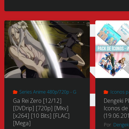
Series Anime 480p/720p - G
Iconos p
Ga Rei Zero [12/12]
Dengeki P
[DVDrip] [720p] [Mkv]
Iconos de
[x264] [10 Bits] [FLAC]
(19.06.20
[Mega]
Por
Dengek