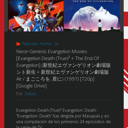
Películas Anime - N
Neon Genesis Evangelion Movies
[Evangelion Death (True)² + The End Of
Evangelion] (新世紀エヴァンゲリオン劇場版
シト新生 + 新世紀エヴァンゲリオン劇場版
Air / まごころを, 君に) (1997) [720p]
[Google Drive]
Por
Sebas
Evangelion Death (True)² Evangelion: Death:
“Evangelion: Death” fue dirigida por Masayuki y es
una compilación de los primeros 24 episodios de
la serie de TV. …