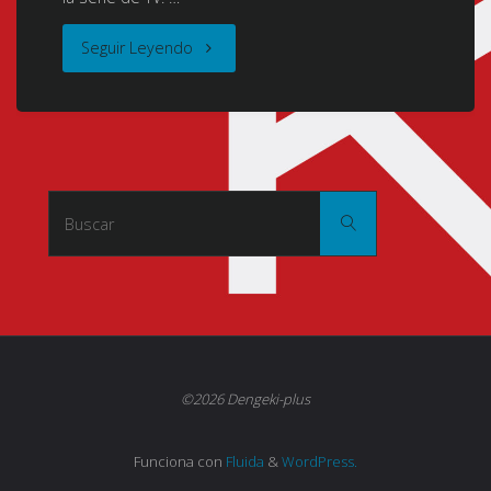
"Neon
Seguir Leyendo
Genesis
Evangelion
Movies
Buscar:
Buscar
[Evangelion
Death
(True)²
+
©2026 Dengeki-plus
The
Funciona con
Fluida
&
WordPress.
End