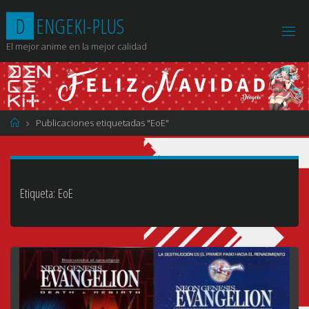
Saltar
D
E
N
G
E
K
I
-
P
L
U
S
al
contenido
El mejor anime en la mejor calidad
Página
Publicaciones etiquetadas "EoE"
de
Inicio
Etiqueta:
EoE