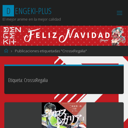
Saltar
D
E
N
G
E
K
I
-
P
L
U
S
al
contenido
El mejor anime en la mejor calidad
Página
Publicaciones etiquetadas "CrossxRegalia"
de
Inicio
Etiqueta:
CrossxRegalia