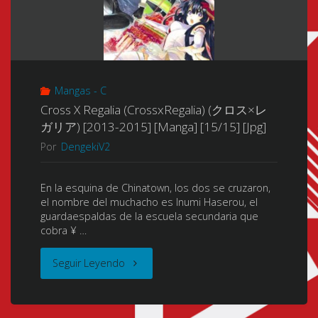
Mangas - C
Cross X Regalia (CrossxRegalia) (クロス×レ
ガリア) [2013-2015] [Manga] [15/15] [Jpg]
Por
DengekiV2
En la esquina de Chinatown, los dos se cruzaron,
el nombre del muchacho es Inumi Haserou, el
guardaespaldas de la escuela secundaria que
cobra ¥ …
"Cross
Seguir Leyendo
X