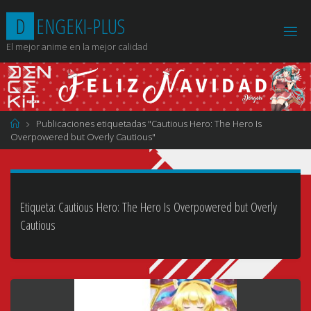
Saltar
D
E
N
G
E
K
I
-
P
L
U
S
al
contenido
El mejor anime en la mejor calidad
Página
Publicaciones etiquetadas "Cautious Hero: The Hero Is
de
Overpowered but Overly Cautious"
Inicio
Etiqueta:
Cautious Hero: The Hero Is Overpowered but Overly
Cautious