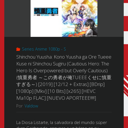
Series Anime 1080p - S
Shinchou Yuusha: Kono Yuusha ga Ore Tueee
Kuse ni Shinchou Sugiru (Cautious Hero: The
Hero Is Overpowered but Overly Cautious)
(慎重勇者 ～この勇者が俺TUEEEくせに慎重
すぎる～) [2019] [12/12 + Extras] [BDrip]
[1080p] [Mkv] [10 Bits] [x265] [HEVC
Ma10p FLAC] [NUEVO APORTEEE!!!!!]
Por
Valdow
La Diosa Listarte, la salvadora del mundo súper