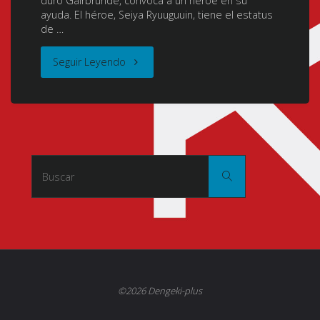
duro Gairbrunde, convoca a un héroe en su
ayuda. El héroe, Seiya Ryuuguuin, tiene el estatus
de …
"Shinchou
Seguir Leyendo
Yuusha:
Kono
Yuusha
Buscar:
Buscar
ga
Ore
Tueee
Kuse
©2026 Dengeki-plus
ni