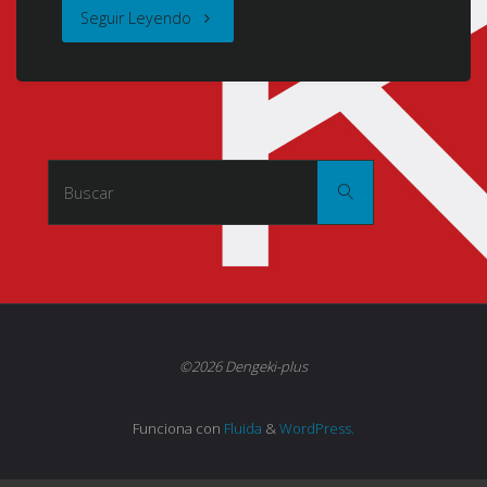
"Boruto:
Seguir Leyendo
Naruto
Next
Generations
Buscar:
Buscar
(Naruto
Gaiden:
Michita
Tsuki
©2026 Dengeki-plus
ga
Funciona con
Fluida
&
WordPress.
Terasu
Michi)