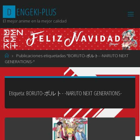
Saltar
D
E
N
G
E
K
I
-
P
L
U
S
al
contenido
El mejor anime en la mejor calidad
Página
Publicaciones etiquetadas "BORUTO-ボルト- -NARUTO NEXT
de
GENERATIONS-"
Inicio
Etiqueta:
BORUTO-ボルト- -NARUTO NEXT GENERATIONS-