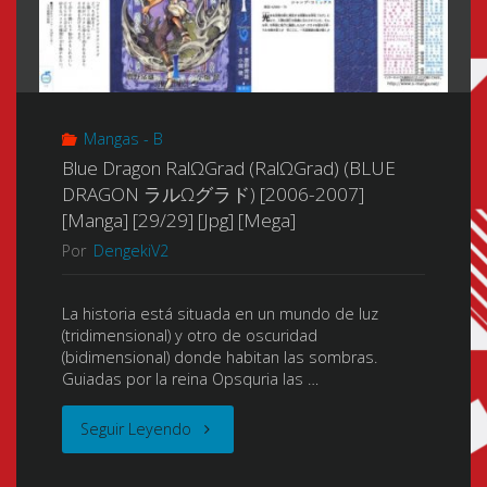
Mangas - B
Blue Dragon RalΩGrad (RalΩGrad) (BLUE
DRAGON ラルΩグラド) [2006-2007]
[Manga] [29/29] [Jpg] [Mega]
Por
DengekiV2
La historia está situada en un mundo de luz
(tridimensional) y otro de oscuridad
(bidimensional) donde habitan las sombras.
Guiadas por la reina Opsquria las …
"Blue
Seguir Leyendo
Dragon