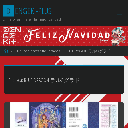
Saltar
D
E
N
G
E
K
I
-
P
L
U
S
al
contenido
El mejor anime en la mejor calidad
Página
Publicaciones etiquetadas "BLUE DRAGON ラルΩグラド"
de
Inicio
Etiqueta:
BLUE DRAGON ラルΩグラド