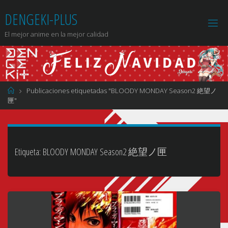
Saltar
DENGEKI-PLUS
al
contenido
El mejor anime en la mejor calidad
Página
Publicaciones etiquetadas "BLOODY MONDAY Season2 絶望ノ
de
匣"
Inicio
Etiqueta:
BLOODY MONDAY Season2 絶望ノ匣