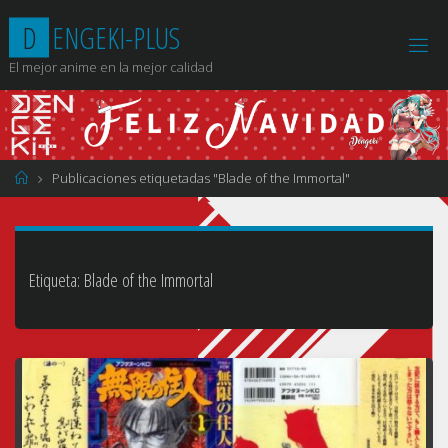
Saltar
D
E
N
G
E
K
I
-
P
L
U
S
al
contenido
El mejor anime en la mejor calidad
Página
Publicaciones etiquetadas "Blade of the Immortal"
de
Inicio
Etiqueta:
Blade of the Immortal