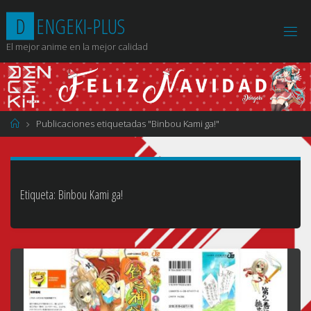
Saltar
D
E
N
G
E
K
I
-
P
L
U
S
al
contenido
El mejor anime en la mejor calidad
Página
Publicaciones etiquetadas "Binbou Kami ga!"
de
Inicio
Etiqueta:
Binbou Kami ga!