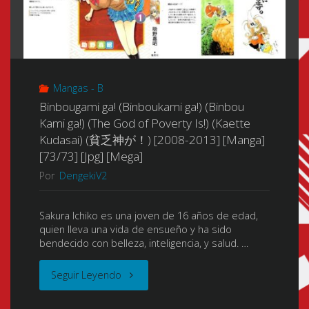
Mangas - B
Binbougami ga! (Binboukami ga!) (Binbou
Kami ga!) (The God of Poverty Is!) (Kaette
Kudasai) (貧乏神が！) [2008-2013] [Manga]
[73/73] [Jpg] [Mega]
Por
DengekiV2
Sakura Ichiko es una joven de 16 años de edad,
quien lleva una vida de ensueño y ha sido
bendecido con belleza, inteligencia, y salud. …
"Binbougami
Seguir Leyendo
ga!