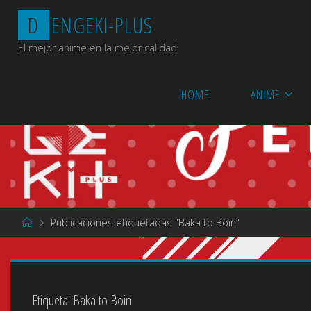
Saltar
D
E
N
G
E
K
I
-
P
L
U
S
al
contenido
El mejor anime en la mejor calidad
HOME
ANIME
Página
Publicaciones etiquetadas "Baka to Boin"
de
Inicio
Etiqueta:
Baka to Boin