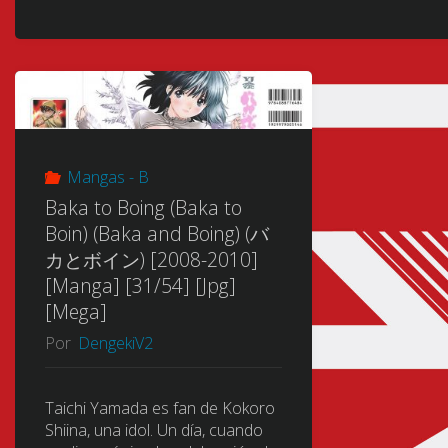
Mangas - B
Baka to Boing (Baka to
Boin) (Baka and Boing) (バ
カとボイン) [2008-2010]
[Manga] [31/54] [Jpg]
[Mega]
Por
DengekiV2
Taichi Yamada es fan de Kokoro
Shiina, una idol. Un día, cuando