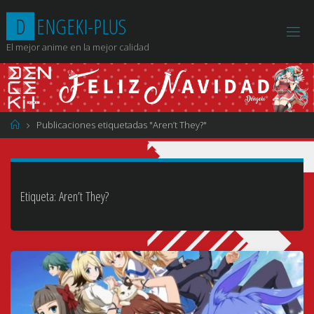
Saltar
D
E
N
G
E
K
I
-
P
L
U
S
al
contenido
El mejor anime en la mejor calidad
Página
Publicaciones etiquetadas "Aren’t They?"
de
Inicio
Etiqueta:
Aren’t They?