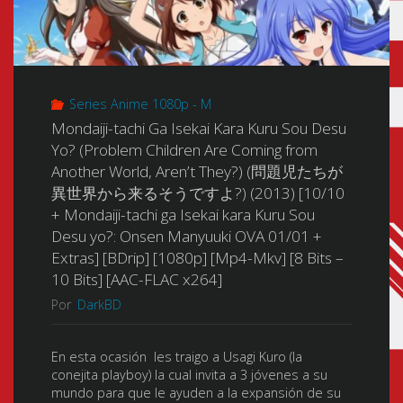
Series Anime 1080p - M
Mondaiji-tachi Ga Isekai Kara Kuru Sou Desu
Yo? (Problem Children Are Coming from
Another World, Aren’t They?) (問題児たちが
異世界から来るそうですよ?) (2013) [10/10
+ Mondaiji-tachi ga Isekai kara Kuru Sou
Desu yo?: Onsen Manyuuki OVA 01/01 +
Extras] [BDrip] [1080p] [Mp4-Mkv] [8 Bits –
10 Bits] [AAC-FLAC x264]
Por
DarkBD
En esta ocasión les traigo a Usagi Kuro (la
conejita playboy) la cual invita a 3 jóvenes a su
mundo para que le ayuden a la expansión de su