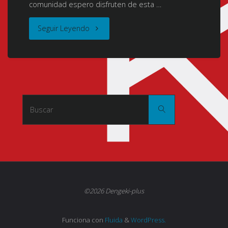
comunidad espero disfruten de esta …
"Mondaiji-
Seguir Leyendo
tachi
Ga
Isekai
Buscar:
Buscar
Kara
Kuru
Sou
Desu
©2026 Dengeki-plus
Yo?
Funciona con
Fluida
&
WordPress.
(Problem