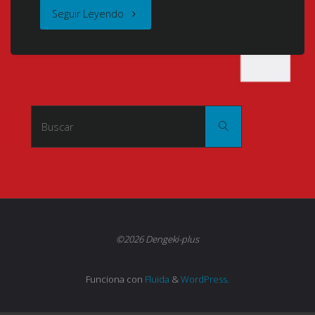
"Dengeki
Seguir Leyendo
Mada
Plus
Shiranai
Pack
(Ano
16
Buscar:
Hana)
Buscar
de
[11/11]
Iconos
[720p]
de
[BD]
Carpetas
[Mega]"
©2026 Dengeki-plus
(15.01.2017)"
Funciona con
Fluida
&
WordPress.