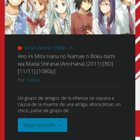
Series Anime 1080p - A
Ano Hi Mita Hana no Namae o Boku-tachi
wa Mada Shiranai (AnoHana) (2011) [BD]
[11/11] [1080p]
Por
Sebas
Un grupo de amigos de la infancia se separa a
causa de la muerte de una amiga, ahora Jintan, un
chico, parte de grupo de …
"Ano
Seguir Leyendo
Hi