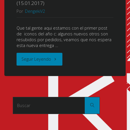
(15.01.2017)
Por
DengekiV2
Que tal gente aqui estamos con el primer post
de iconos del año c: algunos nuevos otros son
resubidos por pedidos, veamos que nos espera
esta nueva entrega …
"Dengeki
Seguir Leyendo
Plus
Pack
16
Buscar:
Buscar
de
Iconos