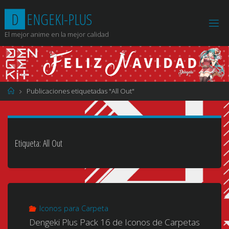
Saltar
D
E
N
G
E
K
I
-
P
L
U
S
al
contenido
El mejor anime en la mejor calidad
Página
Publicaciones etiquetadas "All Out"
de
Inicio
Etiqueta:
All Out
Iconos para Carpeta
Dengeki Plus Pack 16 de Iconos de Carpetas